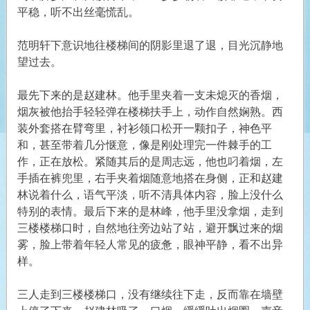
平稳，听不出丝毫慌乱。
范明轩下意识地往楼梯间的阴影里退了退，目光沉静地
望过去。
最先下来的是赵建林。他手里夹着一支未熄灭的香烟，
烟灰被他抬手轻轻弹在楼梯扶手上，动作自然娴熟。西
装外套搭在臂弯里，衬衫领口松开一颗扣子，神色平
和，甚至带着几分惬意，像是刚处理完一件棘手的工
作，正在放松。紧随其后的是周志远，他也叼着烟，左
手插在裤兜里，右手夹着烟随意地搭在身侧，正和赵建
林说着什么，语气平淡，听不清具体内容，脸上没什么
特别的表情。最后下来的是林峰，他手里没拿烟，走到
三楼楼梯口时，自然地往旁边站了站，避开飘过来的烟
雾，脸上带着年轻人常见的疲惫，眼神平静，看不出异
样。
三人走到三楼楼梯口，没有继续往下走，反而靠在墙壁