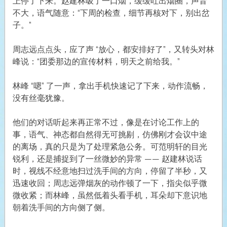
上停了下来。赵建林吸了一口烟，缓缓吐出烟圈，声音
不大，语气随意：“下周的检查，细节再核对下，别出岔
子。”
周志远点点头，应了声 “放心，都安排好了”，又转头对林
峰说：“团委那边的宣传材料，明天之前给我。”
林峰 “嗯” 了一声，拿出手机快速记了下来，动作流畅，
没有丝毫犹豫。
他们的对话听起来再正常不过，像是在讨论工作上的
事，语气、神态都自然得无可挑剔，仿佛刚才会议中途
的离场，真的只是为了处理紧急公务。可范明轩的目光
锐利，还是捕捉到了一丝微妙的异常 —— 赵建林说话
时，视线不经意地扫过洗手间的方向，停留了半秒，又
迅速收回；周志远弹烟灰的动作顿了一下，指尖似乎微
微收紧；而林峰，虽然低着头看手机，耳朵却下意识地
朝着洗手间的方向侧了侧。