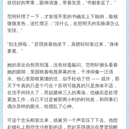
块切好的苹果，眼神清澈，带着笑意，“书都拿反了。”
范明轩愣了一下，才发现手里的书确实上下颠倒，脸颊
微微发热，连忙摆正：“没什么，在想明天的实验课怎么
安排。”
“别太拼啦，” 苏琪挨着他坐下，肩膀轻轻靠过来，“身体
要紧。”
她的亲近自然而坦荡，没有丝毫躲闪。范明轩侧头看着
她的眼睛，里面映着电视屏幕的光，干净得像一汪清
水。他心里那根紧绷的弦，似乎松动了些 —— 或许，那
天下午真的只是个巧合？苏琪可能真的只是身体不适，
在洗手间待久了，而赵建林三人的离场，也确实是处理
紧急工作，自己不过是被那两小时的时间差，和同事们
偶尔异样的眼光，给搅乱了心神。
可这个念头刚冒出来，就被另一个声音压了下去。他想
起婚礼上那些含沙射影的话，想起苏琪偶尔在梦里惊醒