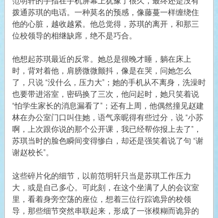
范明轩的手指在手机屏幕上犹豫了很久，最终还是没有
拨通苏琪的电话。一种莫名的预感，像藤蔓一样缠绕住
他的心脏，越收越紧。他总觉得，苏琪的离开，和那三
位校领导的相继缺席，绝不是巧合。
他想起苏琪最近的反常。她总是很晚才睡，躺在床上
时，背对着他，肩膀微微颤抖，像是在哭，问她怎么
了，只说 “没什么，压力大”；她的手机从不离身，洗澡时
也要带进浴室，密码换了三次，他问起时，她只笑着说
“怕学生家长的消息漏看了”；还有上周，他偶然撞见赵建
林在办公室门口叫住她，语气亲昵得有些过分，说 “小苏
啊，上次跟你说的那个公开课，我已经帮你报上去了”，
苏琪当时的脸色瞬间变得惨白，却还是强笑着说了句 “谢
谢赵校长”。
这些碎片化的细节，以前范明轩只当是苏琪工作压力
大，或是自己多心。可此刻，在这个坐满了人的会议室
里，看着身旁空荡的座位，想着三位行踪诡异的校领
导，那些细节突然串联起来，形成了一张模糊而诡异的