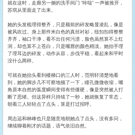
就在这时，走廊另一侧的洗手间门 “咔哒” 一声被推开，
苏琪从里面走了出来。
她的头发梳理得整齐，只是额前的碎发略显凌乱，像是
被风吹过。身上那件米白色的真丝衬衫，纽扣扣得整整
齐齐，袖口干净，看不出任何污渍，脸色虽然算不上红
润，却也算不上苍白，只是嘴唇的颜色稍淡。她抬手理
了理耳边的碎发，动作从容，步伐平稳，看起来和平时
没什么两样。
可就在她抬头看到楼梯口的三人时，范明轩清楚地看
到，她的脚步几不可察地顿了一下，瞳孔微微收缩，嘴
角原本自然的弧度瞬间变得有些僵硬，像是突然被人打
断了思绪。但这异样只持续了一秒，她就恢复了常态，
朝着三人轻轻点了点头，算是打过招呼。
周志远和林峰也只是随意地朝她点了点头，没有多问，
继续聊着刚才的话题，语气依旧自然。