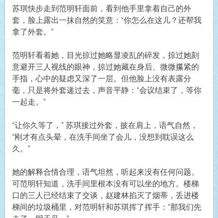
苏琪快步走到范明轩面前，看到他手里拿着自己的外
套，脸上露出一抹自然的笑意：“你怎么在这儿？还帮我
拿了外套。”
范明轩看着她，目光掠过她略显凌乱的碎发，掠过她刻
意避开三人视线的眼神，掠过她藏在身后、微微攥紧的
手指，心中的疑虑又深了一层。但他脸上没有表露分
毫，只是将外套递过去，声音平静：“会议结束了，等你
一起走。”
“让你久等了，” 苏琪接过外套，披在肩上，语气自然，
“刚才有点头晕，在洗手间坐了会儿，没想到耽误这么
久。”
她的解释合情合理，语气坦然，听起来没有任何问题。
可范明轩知道，洗手间里根本没有可以坐的地方。楼梯
口的三人已经结束了交谈，赵建林掐灭了烟蒂，丢进楼
梯间的垃圾桶里，对范明轩和苏琪挥了挥手：“那我们先