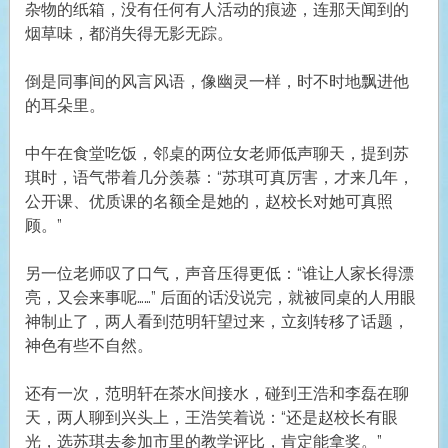
杂物的纸箱，没有任何有人活动的痕迹，连那天闻到的
烟草味，都消失得无影无踪。
倒是同事间的风言风语，像幽灵一样，时不时地飘进他
的耳朵里。
中午在食堂吃饭，邻桌的两位女老师低声聊天，提到苏
琪时，语气带着几分羡慕：“苏琪可真厉害，才来几年，
公开课、优质课的名额全是她的，赵校长对她可真照
顾。”
另一位老师叹了口气，声音压得更低：“谁让人家长得漂
亮，又会来事呢……” 后面的话没说完，就被同桌的人用眼
神制止了，两人看到范明轩望过来，立刻转移了话题，
神色有些不自然。
还有一次，范明轩在茶水间接水，碰到王浩和李磊在聊
天，两人聊到兴头上，王浩笑着说：“还是赵校长有眼
光，选苏琪去参加市里的教学评比，肯定能拿奖。”