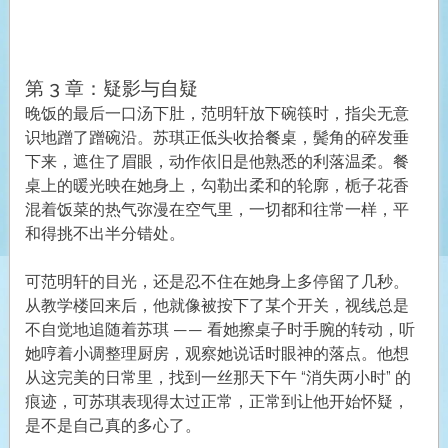
第 3 章：疑影与自疑
晚饭的最后一口汤下肚，范明轩放下碗筷时，指尖无意
识地蹭了蹭碗沿。苏琪正低头收拾餐桌，鬓角的碎发垂
下来，遮住了眉眼，动作依旧是他熟悉的利落温柔。餐
桌上的暖光映在她身上，勾勒出柔和的轮廓，栀子花香
混着饭菜的热气弥漫在空气里，一切都和往常一样，平
和得挑不出半分错处。
可范明轩的目光，还是忍不住在她身上多停留了几秒。
从教学楼回来后，他就像被按下了某个开关，视线总是
不自觉地追随着苏琪 —— 看她擦桌子时手腕的转动，听
她哼着小调整理厨房，观察她说话时眼神的落点。他想
从这完美的日常里，找到一丝那天下午 “消失两小时” 的
痕迹，可苏琪表现得太过正常，正常到让他开始怀疑，
是不是自己真的多心了。