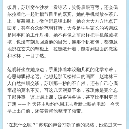
饭后，苏琪窝在沙发上看综艺，笑得眉眼弯弯，还会偶
尔拉着他一起吐槽节目里的嘉宾。她的手机就放在茶几
上，屏幕朝上，微信消息弹出时，她会大大方方地点开
回复，甚至会念给范明轩听，大多是学生家长的咨询或
是同事间的工作对接。她不再像之前那样把手机藏藏掖
掖，也没有刻意回避他的目光，连那个帆布包，都随意
地扔在玄关的鞋柜上，拉链敞开着，能看到里面的教案
和水杯，一目了然。
范明轩坐在她身边，手里捧着本没翻几页的化学专著，
心思却飘得老远。他想起那天楼梯口的画面：赵建林三
人自然抽烟交谈，苏琪那一秒的不自然，还有自己心底
窜起的莫名不安。可这几天观察下来，苏琪像是完全忘
了那件事，该上课上课，该备课备课，甚至比平时更显
开朗 —— 昨天还主动约他周末去看新上映的电影，今天
早上出门前，还笑着帮他整理了领带。
“在想什么呢？” 苏琪的声音打断了他的思绪，她递过来一