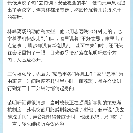
长低声说了句 “去协调下安全检查的事”，便悄无声息地退
出了会议室，连茶杯都没带走，杯底还沉着几片没泡开
的茶叶。
林峰离场的动静稍大些。他比周志远晚10分钟走的，他
拿着手机快步走到门口，嘴里说着 “不好意思，家里出了
点急事”，脚步却没有丝毫慌乱，甚至在关门时，还回头
往会场里扫了一眼，目光似乎恰好落在范明轩这个方
向，又迅速移开。
三位校领导，先后以 “紧急事务”“协调工作”“家里急事” 为
由离席，时间跨度不超过半小时。而苏琪，是在会议进
行到第三十三分钟时悄悄起身的。
范明轩记得很清楚，当时校长正在强调新学期的绩效考
核制度，苏琪突然用胳膊肘轻轻碰了碰他，低声说 “我去
趟洗手间”，声音细弱得像蚊子叫。他没多想，只 “嗯” 了
一声，转头继续听会议内容。