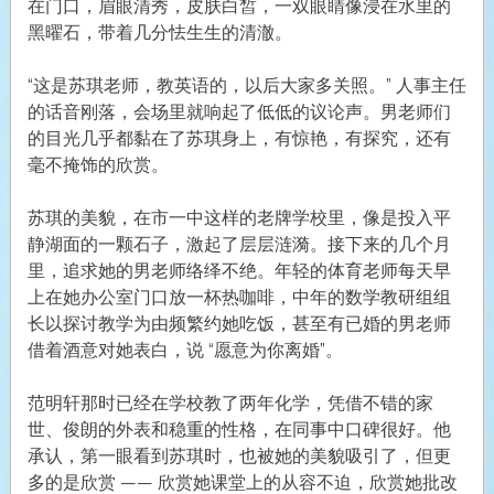
在门口，眉眼清秀，皮肤白皙，一双眼睛像浸在水里的
黑曜石，带着几分怯生生的清澈。
“这是苏琪老师，教英语的，以后大家多关照。” 人事主任
的话音刚落，会场里就响起了低低的议论声。男老师们
的目光几乎都黏在了苏琪身上，有惊艳，有探究，还有
毫不掩饰的欣赏。
苏琪的美貌，在市一中这样的老牌学校里，像是投入平
静湖面的一颗石子，激起了层层涟漪。接下来的几个月
里，追求她的男老师络绎不绝。年轻的体育老师每天早
上在她办公室门口放一杯热咖啡，中年的数学教研组组
长以探讨教学为由频繁约她吃饭，甚至有已婚的男老师
借着酒意对她表白，说 “愿意为你离婚”。
范明轩那时已经在学校教了两年化学，凭借不错的家
世、俊朗的外表和稳重的性格，在同事中口碑很好。他
承认，第一眼看到苏琪时，也被她的美貌吸引了，但更
多的是欣赏 —— 欣赏她课堂上的从容不迫，欣赏她批改