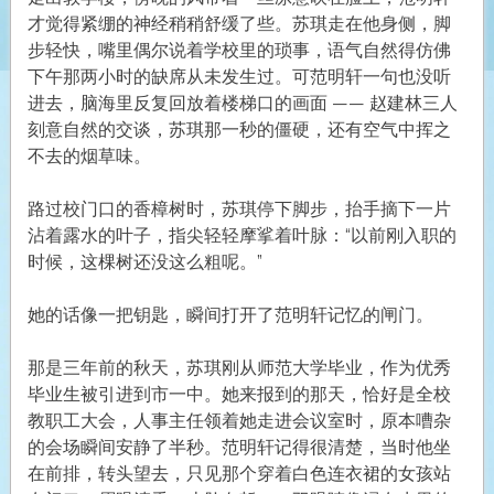
才觉得紧绷的神经稍稍舒缓了些。苏琪走在他身侧，脚
步轻快，嘴里偶尔说着学校里的琐事，语气自然得仿佛
下午那两小时的缺席从未发生过。可范明轩一句也没听
进去，脑海里反复回放着楼梯口的画面 —— 赵建林三人
刻意自然的交谈，苏琪那一秒的僵硬，还有空气中挥之
不去的烟草味。
路过校门口的香樟树时，苏琪停下脚步，抬手摘下一片
沾着露水的叶子，指尖轻轻摩挲着叶脉：“以前刚入职的
时候，这棵树还没这么粗呢。”
她的话像一把钥匙，瞬间打开了范明轩记忆的闸门。
那是三年前的秋天，苏琪刚从师范大学毕业，作为优秀
毕业生被引进到市一中。她来报到的那天，恰好是全校
教职工大会，人事主任领着她走进会议室时，原本嘈杂
的会场瞬间安静了半秒。范明轩记得很清楚，当时他坐
在前排，转头望去，只见那个穿着白色连衣裙的女孩站