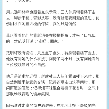
走了，明天见。”
周志远和林峰也跟着点头示意，三人并肩朝着楼下走
去，脚步平稳，背影从容，没有丝毫要回避的意思，仿
佛刚才在闲置四楼的停留，真的只是偶然。
苏琪看着他们的背影消失在楼梯拐角，才松了口气似
的，对范明轩说：“走吧，回家。”
范明轩没有说话，只是点了点头，转身朝着楼下走去。
他没有问她为什么在洗手间待了两小时，没有问她看到
三位校领导时的不自然。
他只是清晰地记得，赵建林三人从闲置四楼下来时，那
自然到近乎刻意的交谈；记得苏琪走出洗手间时，那一
闪而逝的僵硬；记得烟草味混合着栀子花香时，空气中
那股难以言喻的诡异氛围。
阳光透过走廊的窗户洒进来，在地面上投下斑驳的光