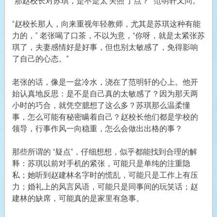
“那赵校长对苏琪，是不是太‘关照’了点？” 范明轩又问。
“赵校长那人，向来重视年轻教师，尤其是苏琪这种有能
力的，” 老张喝了口茶，不以为意，“你呀，就是太紧张苏
琪了，夫妻感情好是好事，但也别太敏感了，免得影响
了自己的心态。”
老张的话，像是一盆冷水，浇在了范明轩的心上。他开
始认真地反思：是不是自己真的太敏感了？因为那天两
小时的巧合，就凭空臆想了这么多？苏琪那么温柔懂
事，怎么可能有秘密瞒着自己？赵校长他们都是学校的
领导，行事作风一向稳重，怎么会做出出格的事？
那些所谓的 “疑点”，仔细想想，似乎都能找到合理的解
释：苏琪以前对手机的紧张，可能只是单纯的注重隐
私；她听到赵建林名字时的慌乱，可能只是工作上有压
力；婚礼上的风言风语，可能只是同事间的玩笑话；赵
建林的缺席，可能真的是家里有急事。