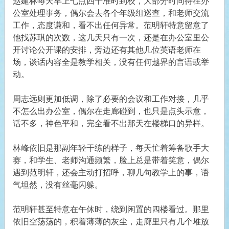
赵建林每天早上七点四十准时到校，大部分时间待在办
公室处理事务，偶尔会去各个年级组巡查，和老师交流
工作，态度谦和，看不出任何异常。范明轩特意留意了
他找苏琪的次数，这几天只有一次，还是在办公室里公
开讨论公开课的安排，旁边还有其他几位英语老师在
场，谈话内容全是教学相关，没有任何越界的言语或举
动。
周志远则更加低调，除了必要的会议和工作对接，几乎
不怎么出办公室，偶尔在走廊碰到，也只是点头示意，
话不多，神色平和，完全看不出那天在楼梯口的异样。
林峰依旧是那副年轻干练的样子，每天忙着筹备歌手大
赛，和学生、老师沟通频繁，脸上总是带着笑意，偶尔
遇到范明轩，还会主动打招呼，聊几句教学上的事，语
气坦然，没有丝毫闪躲。
范明轩甚至特意在午休时，绕到闲置的四楼看过。那里
依旧空荡荡的，积着薄薄的灰尘，走廊里只有几个堆放