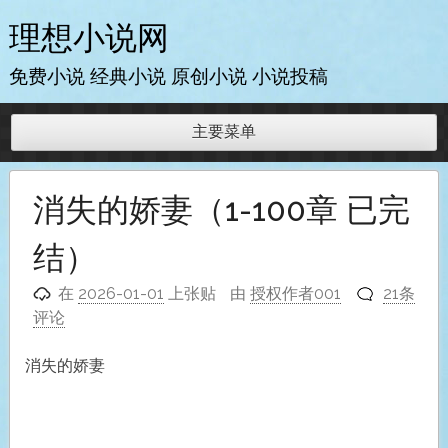
跳
理想小说网
至
内
免费小说 经典小说 原创小说 小说投稿
容
主要菜单
消失的娇妻（1-100章 已完
结）
在
2026-01-01
上张贴
由
授权作者001
21条
评论
消失的娇妻