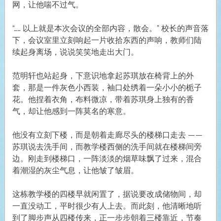
网，让他喘不过气。
“…… 以上就是本次会议的全部内容，散会。” 校长的声音落
下，会议室里立刻响起一片收拾东西的声响，教师们陆
续起身离场，说说笑笑地走出大门。
范明轩也站起身，下意识地拿起苏琪放在椅背上的外
套，那是一件灰色小西装，袖口处绣着一朵小小的栀子
花。他捏着衣角，布料微凉，带着苏琪身上独有的香
气，却让他感到一阵莫名的寒意。
他没有立刻下楼，而是朝着走廊尽头的楼梯口走去 ——
苏琪说去洗手间，而教学楼西侧的洗手间就在楼梯间旁
边。刚走到楼梯口，一阵淡淡的烟草味飘了过来，混合
着潮湿的灰尘气息，让他皱了皱眉。
这栋教学楼的四楼早就闲置了，据说要改成储物间，却
一直没动工，平时很少有人上去。而此刻，他清晰地听
到了脚步声从四楼传来，正一步步朝着三楼靠近，节奏