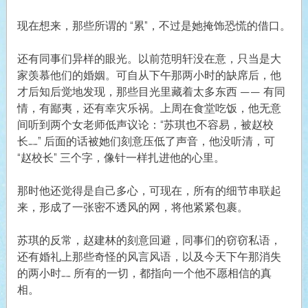
现在想来，那些所谓的 “累”，不过是她掩饰恐慌的借口。
还有同事们异样的眼光。以前范明轩没在意，只当是大
家羡慕他们的婚姻。可自从下午那两小时的缺席后，他
才后知后觉地发现，那些目光里藏着太多东西 —— 有同
情，有鄙夷，还有幸灾乐祸。上周在食堂吃饭，他无意
间听到两个女老师低声议论：“苏琪也不容易，被赵校
长……” 后面的话被她们刻意压低了声音，他没听清，可
“赵校长” 三个字，像针一样扎进他的心里。
那时他还觉得是自己多心，可现在，所有的细节串联起
来，形成了一张密不透风的网，将他紧紧包裹。
苏琪的反常，赵建林的刻意回避，同事们的窃窃私语，
还有婚礼上那些奇怪的风言风语，以及今天下午那消失
的两小时…… 所有的一切，都指向一个他不愿相信的真
相。