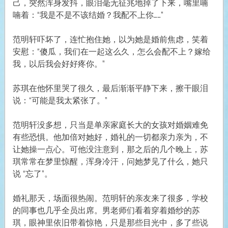
己，突然浑身发抖，眼泪毫无征兆地掉了下来，嘴里喃
喃着：“我是不是不该结婚？我配不上你……”
范明轩吓坏了，连忙抱住她，以为她是婚前焦虑，笑着
安慰：“傻瓜，我们在一起这么久，怎么会配不上？嫁给
我，以后我会好好疼你。”
苏琪在他怀里哭了很久，最后渐渐平静下来，擦干眼泪
说：“可能是我太紧张了。”
范明轩没多想，只当是单亲家庭长大的女孩对婚姻难免
有些恐惧。他加倍对她好，婚礼的一切都亲力亲为，不
让她操一点心。可他没注意到，那之后的几个晚上，苏
琪常常在梦里惊醒，浑身冷汗，问她梦见了什么，她只
说 “忘了”。
婚礼那天，场面很热闹。范明轩的亲友来了很多，学校
的同事也几乎全员出席。男老师们看着穿着婚纱的苏
琪，眼神里依旧带着惊艳，只是那些目光中，多了些说