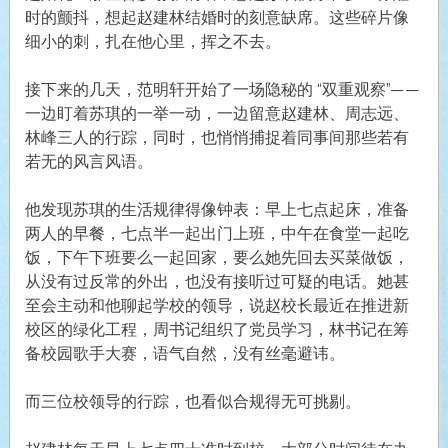
时的颤抖，想起赵建林结婚时的刻意缺席。这些碎片像
细小的刺，扎在他心里，挥之不去。
接下来的几天，范明轩开始了一场隐秘的 “双重观察”——
一边盯着苏琪的一举一动，一边留意赵建林、周志远、
林峰三人的行踪，同时，也悄悄捕捉着同事间那些若有
若无的风言风语。
他发现苏琪的生活规律得像钟表：早上七点起床，准备
两人的早餐，七点半一起出门上班，中午在食堂一起吃
饭，下午下班要么一起回家，要么她先回去买菜做饭，
从没有过反常的外出，也没有接听过可疑的电话。她甚
至会主动和他聊起学校的领导，说赵校长最近在推进新
校区的绿化工程，周书记组织了党员学习，林书记在筹
备校园歌手大赛，语气自然，没有丝毫避讳。
而三位校领导的行踪，也看似合规得无可挑剔。