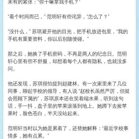
未有的紧张：“你干嘛拿我手机？”
“看个时间而已，” 范明轩有些诧异，“怎么了？”
“没什么，” 苏琪避开他的目光，把手机放进包里，“我的
手机有重要资料，你以后别随便碰。”
那之后，她换了手机密码，不再是两人的纪念日。范明
轩心里有些不舒服，却想着每个人都有隐私，也就没多
问。
他还发现，苏琪很怕提到赵建林。有一次家里来了几位
同事，聊起学校的领导，有人说 “赵校长虽然严厉，但挺
会照顾下属的”，苏琪原本还在笑着端水果，听到这句
话，手一抖，盘子里的苹果滚落到地上。她蹲下去捡苹
果时，脸色苍白，半天没站起来。
范明轩当时以为她是累着了，还替她解释：“最近学校事
情多，她有点累。”