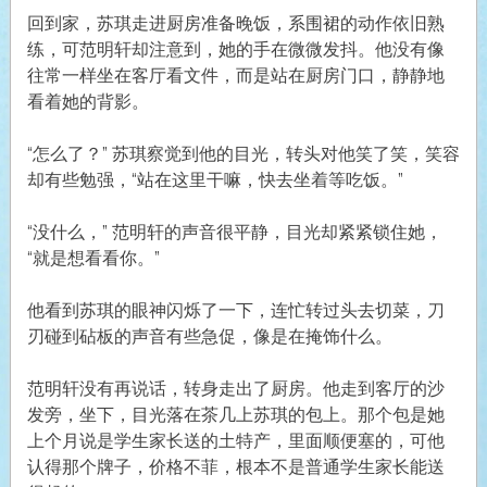
回到家，苏琪走进厨房准备晚饭，系围裙的动作依旧熟
练，可范明轩却注意到，她的手在微微发抖。他没有像
往常一样坐在客厅看文件，而是站在厨房门口，静静地
看着她的背影。
“怎么了？” 苏琪察觉到他的目光，转头对他笑了笑，笑容
却有些勉强，“站在这里干嘛，快去坐着等吃饭。”
“没什么，” 范明轩的声音很平静，目光却紧紧锁住她，
“就是想看看你。”
他看到苏琪的眼神闪烁了一下，连忙转过头去切菜，刀
刃碰到砧板的声音有些急促，像是在掩饰什么。
范明轩没有再说话，转身走出了厨房。他走到客厅的沙
发旁，坐下，目光落在茶几上苏琪的包上。那个包是她
上个月说是学生家长送的土特产，里面顺便塞的，可他
认得那个牌子，价格不菲，根本不是普通学生家长能送