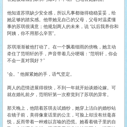
他知道苏琪缺少安全感，所以凡事都做得稳稳妥妥，给
她足够的踏实感。他带她见自己的父母，父母对温柔懂
事的苏琪很满意；他规划两人的未来，说 “以后我养你和
阿姨，你不用那么辛苦”。
苏琪渐渐被他打动了。在一个飘着细雨的傍晚，她主动
牵住了范明轩的手，声音带着几分哽咽：“范明轩，你会
不会一直对我好？”
“会。” 他握紧她的手，语气坚定。
两人的恋情进展得很快，不到一年就开始谈婚论嫁。可
就在婚礼前夕，范明轩第一次察觉到了苏琪的异常。
那天晚上，他陪着苏琪去试婚纱，她穿上洁白的婚纱站
在镜子前，美得像童话里的公主，可脸上却没有丝毫喜
悦，反而带着一种难以言喻的恐慌。她看着镜子里的自