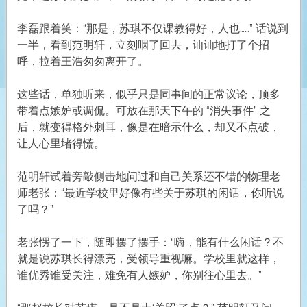
李磊跟着笑：“那是，苏琪不仅课教得好，人也……” 话说到
一半，看到范明轩，立刻咽了回去，讪讪地打了个招
呼，拉着王浩匆匆离开了。
这些话，单独听来，似乎只是同事间的正常议论，顶多
带着点嫉妒或调侃。可放在那天下午的 “消失事件” 之
后，就变得格外刺耳，像是在暗示什么，却又不点破，
让人心里堵得慌。
范明轩试着旁敲侧击地问过和自己关系还不错的物理老
师老张：“最近学校里好像有些关于苏琪的闲话，你听说
了吗？”
老张愣了一下，随即摆了摆手：“嗨，能有什么闲话？不
就是说苏琪长得漂亮，受领导重视嘛。学校里就这样，
谁优秀谁受关注，难免有人嫉妒，你别往心里去。”