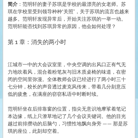
简介
：范明轩的妻子苏琪是学校的最漂亮的女老师。苏
琪在学校里受到领导种种“关照”，关于苏琪的流言也越来
越多。范明轩发现异常后，开始关注苏琪的一举一动。
范明轩能否找到苏琪异常的原因，他会如何处理？
第 1 章：消失的两小时
江城市一中的大会议室里，中央空调的出风口正有气无
力地吹着风，混合着粉笔灰与旧木质桌椅的味道，在密
闭的空间里弥漫。全体教师会议已经进行了两小时三十
七分钟，校长的声音透过麦克风传来，带着几分刻意压
低的疲惫，在满座的窃窃私语中时断时续。
范明轩坐在后排靠窗的位置，指尖无意识地摩挲着笔记
本边缘，纸上只潦草地记了几个会议关键词。他的目光
越过前排攒动的后脑勺，习惯性地飘向身旁 —— 那是苏
琪的座位，此刻却空着。