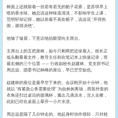
椅面上还残留着一丝若有若无的栀子花香，是苏琪早上
喷的香水味。她总说这种味道清淡，不影响学生上课，
范明轩却记得，她以前最不喜欢栀子，说这花 “开得热
闹，谢得决绝”。
他皱了皱眉，下意识地抬眼望向主席台。
主席台上的五把座椅，如今只剩两把还坐着人。校长正
低头翻看着文件，教导主任则在笔记本上快速记录，而
最右侧的三个位置 —— 行政副校长赵建林、党支部书记
周志远、团委书记林峰的座位，早已空空如也。
赵建林的座位是最早空下来的。会议刚开始十分钟，他
就以 “有紧急公务需要处理” 为由匆匆离场，西装外套的
衣角还扫过桌沿的玻璃杯，溅出几滴凉水，没人去擦，
此刻已经在桌面上晕开一小片水渍。
周志远是隔了几分钟走的。他起身时动作很轻，只对校