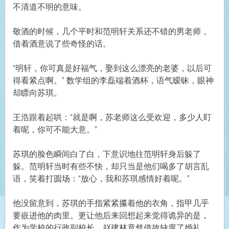
不清道不明的意味。
敬酒的时候，几个平时和范明轩关系还不错的男老师，
借着酒意说了些奇怪的话。
“明轩，你可真是好福气，娶到这么漂亮的老婆，以后可
得看紧点啊。” 数学组的李磊端着酒杯，语气暧昧，眼神
却瞟向苏琪。
王浩跟着起哄：“就是啊，苏老师这么受欢迎，多少人盯
着呢，你可不能大意。”
苏琪的脸色瞬间白了白，下意识地往范明轩身后躲了
躲。范明轩当时有些不快，却只当是他们喝多了胡言乱
语，笑着打圆场：“放心，我和苏琪感情好着呢。”
他没留意到，苏琪的手指紧紧攥着他的衣角，指甲几乎
要嵌进他的肉里。更让他后来回想起来觉得诡异的是，
作为学校的行政副校长，赵建林竟然借故缺席了婚礼。