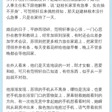
人事主任私下跟他解释，说 “赵校长家里有急事，实在抽
不开身”，可范明轩后来偶然得知，那天赵建林根本没什
么急事，只是在家待了一天。
婚后的日子，平静而琐碎。范明轩事业心强，一门心思
扑在教学和教研上，经常加班到深夜，有时还会出差参
加学术会议。苏琪则把更多精力放在家庭上，把家里打
理得井井有条，每天变着花样给他做早餐，晚上不管多
晚都会等他回家。
在外人看来，他们是天造地设的一对，郎才女貌，恩爱
和睦。可只有范明轩自己知道，有些东西，似乎从一开
始就不对劲。
他渐渐发现，苏琪的手机从不离身，哪怕是洗澡，也要
把手机放在浴室门口的置物架上，屏幕朝着她能看到的
方向。有一次他无意中拿起她的手机想看看时间，她瞬
间从厨房冲出来，脸色煞白地抢过手机，语气带着前所