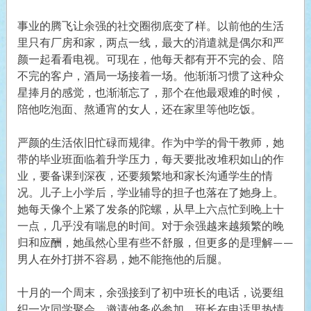
事业的腾飞让余强的社交圈彻底变了样。以前他的生活
里只有厂房和家，两点一线，最大的消遣就是偶尔和严
颜一起看看电视。可现在，他每天都有开不完的会、陪
不完的客户，酒局一场接着一场。他渐渐习惯了这种众
星捧月的感觉，也渐渐忘了，那个在他最艰难的时候，
陪他吃泡面、熬通宵的女人，还在家里等他吃饭。
严颜的生活依旧忙碌而规律。作为中学的骨干教师，她
带的毕业班面临着升学压力，每天要批改堆积如山的作
业，要备课到深夜，还要频繁地和家长沟通学生的情
况。儿子上小学后，学业辅导的担子也落在了她身上。
她每天像个上紧了发条的陀螺，从早上六点忙到晚上十
一点，几乎没有喘息的时间。对于余强越来越频繁的晚
归和应酬，她虽然心里有些不舒服，但更多的是理解——
男人在外打拼不容易，她不能拖他的后腿。
十月的一个周末，余强接到了初中班长的电话，说要组
织一次同学聚会，邀请他务必参加。班长在电话里热情