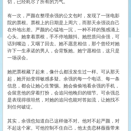
切，已经耗尽了所有的力气。
有一次，严颜在整理余强的公文包时，发现了一张电影
院的票根。票根上的日期是上周六，而那天余强说自己
在外地出差。严颜的心猛地一沉，一种不祥的预感涌上
心头。她拿着票根，手不停地颤抖。她想质问余强，可
话到嘴边，又咽了回去。她不愿意相信，那个曾经对她
许下一生承诺的男人，会背叛她。她宁愿相信，这只是
一场误会。
她把票根藏了起来，像什么都没发生过一样。可从那天
起，她开始变得敏感多疑。余强的每一个电话、每一条
信息，都会让她心生警惕。她会偷偷地看余强的手机，
会留意他的穿着打扮，会追问他晚归的细节。可余强总
是表现得很坦然，对她的追问也能对答如流，让她找不
到任何破绽。
其实，余强也知道自己这样做不对。他对不起严颜，对
不起这个家。可他控制不住自己，他太贪恋林薇薇带来