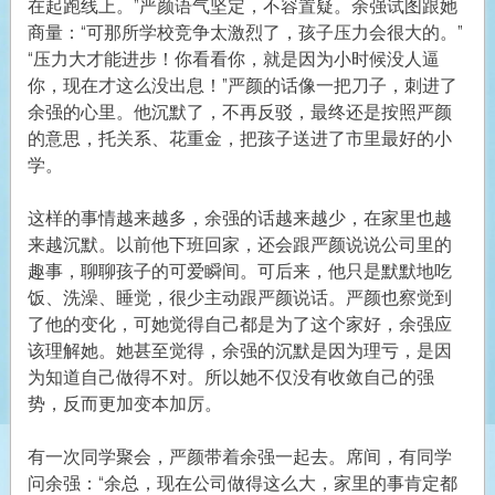
在起跑线上。”严颜语气坚定，不容置疑。余强试图跟她
商量：“可那所学校竞争太激烈了，孩子压力会很大的。”
“压力大才能进步！你看看你，就是因为小时候没人逼
你，现在才这么没出息！”严颜的话像一把刀子，刺进了
余强的心里。他沉默了，不再反驳，最终还是按照严颜
的意思，托关系、花重金，把孩子送进了市里最好的小
学。
这样的事情越来越多，余强的话越来越少，在家里也越
来越沉默。以前他下班回家，还会跟严颜说说公司里的
趣事，聊聊孩子的可爱瞬间。可后来，他只是默默地吃
饭、洗澡、睡觉，很少主动跟严颜说话。严颜也察觉到
了他的变化，可她觉得自己都是为了这个家好，余强应
该理解她。她甚至觉得，余强的沉默是因为理亏，是因
为知道自己做得不对。所以她不仅没有收敛自己的强
势，反而更加变本加厉。
有一次同学聚会，严颜带着余强一起去。席间，有同学
问余强：“余总，现在公司做得这么大，家里的事肯定都