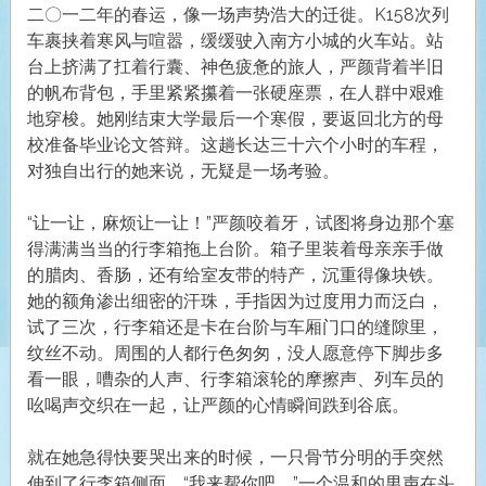
二〇一二年的春运，像一场声势浩大的迁徙。K158次列
车裹挟着寒风与喧嚣，缓缓驶入南方小城的火车站。站
台上挤满了扛着行囊、神色疲惫的旅人，严颜背着半旧
的帆布背包，手里紧紧攥着一张硬座票，在人群中艰难
地穿梭。她刚结束大学最后一个寒假，要返回北方的母
校准备毕业论文答辩。这趟长达三十六个小时的车程，
对独自出行的她来说，无疑是一场考验。
“让一让，麻烦让一让！”严颜咬着牙，试图将身边那个塞
得满满当当的行李箱拖上台阶。箱子里装着母亲亲手做
的腊肉、香肠，还有给室友带的特产，沉重得像块铁。
她的额角渗出细密的汗珠，手指因为过度用力而泛白，
试了三次，行李箱还是卡在台阶与车厢门口的缝隙里，
纹丝不动。周围的人都行色匆匆，没人愿意停下脚步多
看一眼，嘈杂的人声、行李箱滚轮的摩擦声、列车员的
吆喝声交织在一起，让严颜的心情瞬间跌到谷底。
就在她急得快要哭出来的时候，一只骨节分明的手突然
伸到了行李箱侧面。“我来帮你吧。”一个温和的男声在头