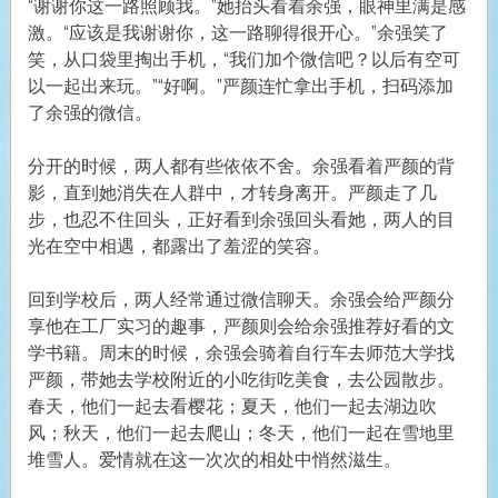
“谢谢你这一路照顾我。”她抬头看着余强，眼神里满是感
激。“应该是我谢谢你，这一路聊得很开心。”余强笑了
笑，从口袋里掏出手机，“我们加个微信吧？以后有空可
以一起出来玩。”“好啊。”严颜连忙拿出手机，扫码添加
了余强的微信。
分开的时候，两人都有些依依不舍。余强看着严颜的背
影，直到她消失在人群中，才转身离开。严颜走了几
步，也忍不住回头，正好看到余强回头看她，两人的目
光在空中相遇，都露出了羞涩的笑容。
回到学校后，两人经常通过微信聊天。余强会给严颜分
享他在工厂实习的趣事，严颜则会给余强推荐好看的文
学书籍。周末的时候，余强会骑着自行车去师范大学找
严颜，带她去学校附近的小吃街吃美食，去公园散步。
春天，他们一起去看樱花；夏天，他们一起去湖边吹
风；秋天，他们一起去爬山；冬天，他们一起在雪地里
堆雪人。爱情就在这一次次的相处中悄然滋生。