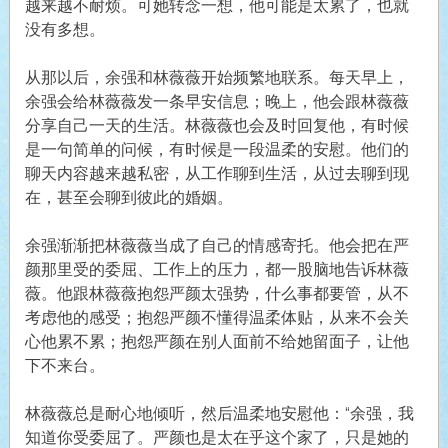
越来越不耐烦。可她转念一想，他可能是太累了，也就
没有多想。
从那以后，余强和林薇薇开始频繁地联系。每天早上，
余强会给林薇薇发一条早安信息；晚上，他会跟林薇薇
分享自己一天的生活。林薇薇也会及时回复他，有时候
是一句简单的问候，有时候是一段温柔的安慰。他们的
聊天内容越来越私密，从工作聊到生活，从过去聊到现
在，甚至会聊到彼此的婚姻。
余强渐渐把林薇薇当成了自己的情感寄托。他会把在严
颜那里受的委屈、工作上的压力，都一股脑地告诉林薇
薇。他跟林薇薇抱怨严颜太强势，什么事都要管，从不
考虑他的感受；抱怨严颜不懂得温柔体贴，从来不会关
心他累不累；抱怨严颜在别人面前不给她留面子，让他
下不来台。
林薇薇总是耐心地倾听，然后温柔地安慰他：“余强，我
知道你受委屈了。严颜也是太在乎这个家了，只是她的