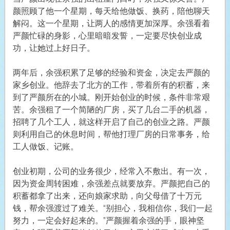
颜照顾了他一个星期，每天给他做饭、换药，陪他聊天
解闷。这一个星期，让两人的感情更加深厚。余强看着
严颜忙碌的身影，心里暗暗发誓，一定要尽快创业成
功，让她过上好日子。
两年后，余强积累了足够的经验和资金，决定去严颜的
家乡创业。他辞去了北方的工作，带着所有的积蓄，来
到了严颜所在的小城。刚开始创业的时候，条件非常艰
苦。余强租了一个简陋的厂房，买了几台二手的机器，
招聘了几个工人，就这样开启了自己的创业之路。严颜
则利用自己的休息时间，帮他打理厂房的日常事务，给
工人做饭、记账。
创业初期，公司的业务很少，经常入不敷出。有一次，
因为资金周转困难，余强差点就要放弃。严颜把自己的
积蓄都拿了出来，还向娘家求助，向父母借了十万元
钱，帮余强渡过了难关。“别担心，我相信你，我们一起
努力，一定会好起来的。”严颜握着余强的手，眼神坚