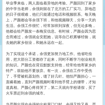
毕业季来临，两人面临着异地的考验。严颜回到了家乡
的中学当老师，余强则留在了北方的工厂实习。异地恋
的日子很艰难，他们只能通过电话和视频联系。每天晚
上，严颜都会等余强下班，和他视频聊天，分享一天的
生活。余强工作很忙，经常加班到深夜，但无论多晚，
他都会给严颜发一条晚安信息。有时候，严颜会因为思
念而难过，余强就会安慰她，说等自己积累够经验，就
去她的家乡创业，和她永远在一起。
为了实现这个承诺，余强更加努力地工作。他省吃俭
用，把大部分工资都存了起来，同时不断学习创业相关
的知识。严颜也在背后默默支持他，经常给他寄家乡的
特产，鼓励他不要放弃。有一次，余强在工作中受伤
了，手臂被机器划伤，缝了好几针。他怕严颜担心，一
直瞒着她，直到严颜视频时看到他手臂上的绷带，才知
道真相。严颜心疼得哭了，第二天就向学校请假，买了
火车票赶到余强的城市。
当严颜出现在余强的出租屋门口时，余强又惊又喜。严