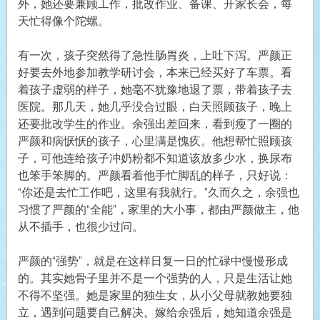
外，她还要兼顾工作，批改作业、备课、开家长会，每
天忙得像个陀螺。
有一次，孩子突然得了急性肠胃炎，上吐下泻。严颜正
好要去外地参加教学研讨会，本来已经买好了车票。看
着孩子虚弱的样子，她毫不犹豫地退了票，带着孩子去
医院。那几天，她几乎没合过眼，白天照顾孩子，晚上
还要批改学生的作业。余强出差回来，看到瘦了一圈的
严颜和病恹恹的孩子，心里满是愧疚。他想帮忙照顾孩
子，可他连给孩子冲奶粉都不知道该放多少水，换尿布
也笨手笨脚的。严颜看着他手忙脚乱的样子，只好说：
“你还是去忙工作吧，这里有我就行。”久而久之，余强也
习惯了严颜的“全能”，家里的大小事，都由严颜做主，他
从不插手，也很少过问。
严颜的“强势”，就是在这样日复一日的忙碌中慢慢形成
的。其实她骨子里并不是一个强势的人，只是生活让她
不得不坚强。她是家里的独生女，从小父母就教她要独
立，遇到问题要自己解决。嫁给余强后，她知道余强是