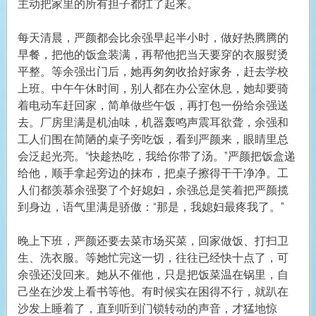
主动把家里的所有担子都扛了起来。
每天清晨，严颜都会比余强早起半小时，做好热腾腾的
早餐，把他的饭盒装满，再帮他把当天要穿的衣服熨烫
平整。等余强出门后，她再匆匆收拾好家务，赶去学校
上班。中午午休时间，别人都在办公室休息，她却要骑
着电动车赶回家，简单做些午饭，再打包一份给余强送
去。厂房里满是机油味，机器轰鸣声震耳欲聋，余强和
工人们围在简陋的桌子旁吃饭，看到严颜来，眼睛里总
会泛起光亮。“快趁热吃，我给你带了汤。”严颜把饭盒递
给他，顺手拿起旁边的抹布，把桌子擦得干干净净。工
人们都羡慕余强娶了个好媳妇，余强总是笑着把严颜揽
到身边，语气里满是骄傲：“那是，我媳妇最疼我了。”
晚上下班，严颜还要去菜市场买菜，回家做饭、打扫卫
生、洗衣服。等她忙完这一切，往往已经快十点了，可
余强还没回来。她从不催他，只是把饭菜温在锅里，自
己坐在沙发上看书等他。有时候实在困得不行，就趴在
沙发上睡着了，直到听到门锁转动的声音，才猛地惊