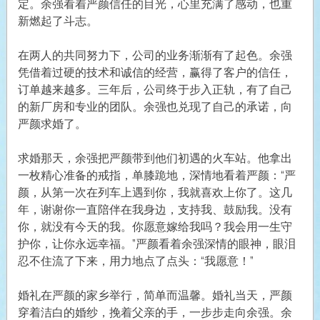
定。余强看着严颜信任的目光，心里充满了感动，也重
新燃起了斗志。
在两人的共同努力下，公司的业务渐渐有了起色。余强
凭借着过硬的技术和诚信的经营，赢得了客户的信任，
订单越来越多。三年后，公司终于步入正轨，有了自己
的新厂房和专业的团队。余强也兑现了自己的承诺，向
严颜求婚了。
求婚那天，余强把严颜带到他们初遇的火车站。他拿出
一枚精心准备的戒指，单膝跪地，深情地看着严颜：“严
颜，从第一次在列车上遇到你，我就喜欢上你了。这几
年，谢谢你一直陪伴在我身边，支持我、鼓励我。没有
你，就没有今天的我。你愿意嫁给我吗？我会用一生守
护你，让你永远幸福。”严颜看着余强深情的眼神，眼泪
忍不住流了下来，用力地点了点头：“我愿意！”
婚礼在严颜的家乡举行，简单而温馨。婚礼当天，严颜
穿着洁白的婚纱，挽着父亲的手，一步步走向余强。余