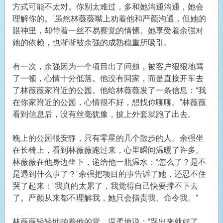
方式可能不太对。你别太难过，多和她沟通沟通，她会
理解你的。”虽然林薇薇嘴上劝着他和严颜沟通，但她的
眼神里，却带着一丝不易察觉的情愫。她享受着余强对
她的依赖，也渐渐被余强的成熟稳重所吸引。
有一次，余强因为一个项目出了问题，被客户狠狠地骂
了一顿，心情十分低落。他没有回家，而是直接开车去
了林薇薇家附近的公园。他给林薇薇发了一条信息：“我
在你家附近的公园，心情很不好，想找你聊聊。”林薇薇
看到信息后，没有丝毫犹豫，披上外套就跑了出去。
晚上的公园很安静，只有零星的几个散步的人。余强坐
在长椅上，看到林薇薇跑过来，心里瞬间温暖了许多。
林薇薇在他身边坐下，递给他一瓶温水：“怎么了？是不
是遇到什么事了？”余强把项目的事告诉了她，还忍不住
哭了起来：“我真的太累了，我觉得自己快要撑不下去
了。严颜从来都不理解我，她只会指责我、命令我。”
林薇薇轻轻地拍着他的背，温柔地说：“哭出来就好了。