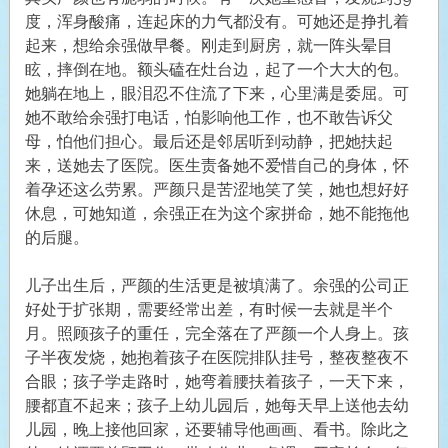
度，浑身酸痛，连起床的力气都没有。可她还是挣扎着
起来，想给余强做早餐。刚走到厨房，就一阵头晕目
眩，摔倒在地。额头磕在灶台边，起了一个大大的包。
她躺在地上，眼泪忍不住流了下来，心里满是委屈。可
她不敢给余强打电话，怕影响他工作，也不敢告诉父
母，怕他们担心。最后还是邻居听到动静，把她扶起
来，送她去了医院。医生责备她不爱惜自己的身体，怀
着孕还这么劳累。严颜只是苦涩地笑了笑，她也想好好
休息，可她知道，余强正在为这个家拼命，她不能拖他
的后腿。
儿子出生后，严颜的生活更是被填满了。余强的公司正
好处于扩张期，需要经常出差，有时候一去就是半个
月。照顾孩子的重任，完全落在了严颜一个人身上。孩
子半夜发烧，她抱着孩子在医院排队挂号，整夜整夜不
合眼；孩子学走路时，她弯着腰扶着孩子，一天下来，
腰都直不起来；孩子上幼儿园后，她每天早上送他去幼
儿园，晚上接他回家，还要辅导他画画、看书。除此之