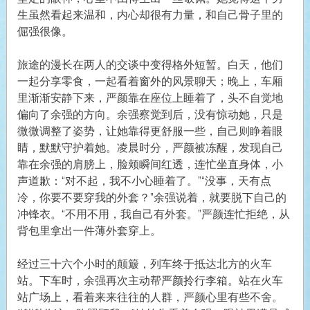
生虽然看起来温和，内心却很有力量，和自己骨子里的
倔强很像。
旅途的漫长在两人的交谈中变得格外短暂。白天，他们
一起分享零食，一起看着窗外的风景聊天；晚上，车厢
里渐渐安静下来，严颜靠在座位上睡着了，头不自觉地
偏向了余强的方向。余强察觉到后，没有惊动她，只是
微微调整了姿势，让她靠得更舒服一些，自己则睁着眼
睛，默默守护着她。凌晨时分，严颜被冻醒，发现自己
靠在余强的肩膀上，脸颊瞬间红透，连忙坐直身体，小
声道歉：“对不起，我不小心睡着了。”“没事，天有点
冷，你要不要穿我的外套？”余强说着，就要脱下自己的
冲锋衣。“不用不用，我自己有外套。”严颜连忙拒绝，从
背包里拿出一件薄外套穿上。
经过三十六个小时的颠簸，列车终于抵达北方的火车
站。下车时，余强再次主动帮严颜拎行李箱。站在火车
站广场上，看着来来往往的人群，严颜心里有些不舍。