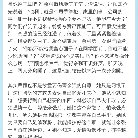
是你说了算吧？”余强尴尬地笑了笑，没说话。严颜却抢
先说道：“他啊，就是个甩手掌柜，家里的事、公司的
事，哪一样不是我帮他操心？要不是我，他能有今天？”
同学们都笑了起来，纷纷夸赞严颜能干。可严颜没注意
到，余强的脸已经红透了，低着头，手里紧紧攥着酒
杯，指尖都泛白了。聚会结束后，余强第一次跟严颜发
了火：“你能不能给我留点面子？在同学面前，你就不能
少说两句吗？”“我难道说的不是实话吗？你本来就没操什
么心啊！”严颜也很生气，觉得余强不识好歹。那天晚
上，两人分房睡了，这是他们结婚以来第一次分房睡。
其实严颜也不是故意要伤害余强的自尊，她只是习惯了
用这种强势的方式去表达自己的爱和关心。她从小就知
道，想要得到自己想要的东西，就必须自己去争取，必
须强势一点。嫁给余强后，她怕这个家散了，怕余强离
开她，所以她拼命地想把一切都掌控在自己手里。她以
为只要自己足够强势，就能保护好这个家，就能让余强
一直留在她身边。可她不知道，爱情就像沙子，握得越
紧，流失得越快。