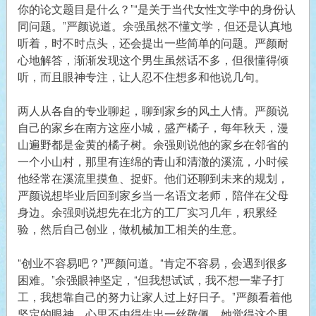
你的论文题目是什么？”“是关于当代女性文学中的身份认
同问题。”严颜说道。余强虽然不懂文学，但还是认真地
听着，时不时点头，还会提出一些简单的问题。严颜耐
心地解答，渐渐发现这个男生虽然话不多，但很懂得倾
听，而且眼神专注，让人忍不住想多和他说几句。
两人从各自的专业聊起，聊到家乡的风土人情。严颜说
自己的家乡在南方这座小城，盛产橘子，每年秋天，漫
山遍野都是金黄的橘子树。余强则说他的家乡在邻省的
一个小山村，那里有连绵的青山和清澈的溪流，小时候
他经常在溪流里摸鱼、捉虾。他们还聊到未来的规划，
严颜说想毕业后回到家乡当一名语文老师，陪伴在父母
身边。余强则说想先在北方的工厂实习几年，积累经
验，然后自己创业，做机械加工相关的生意。
“创业不容易吧？”严颜问道。“肯定不容易，会遇到很多
困难。”余强眼神坚定，“但我想试试，我不想一辈子打
工，我想靠自己的努力让家人过上好日子。”严颜看着他
坚定的眼神，心里不由得生出一丝敬佩。她觉得这个男