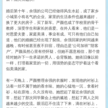
婚后第十年，余强的公司已经做得风生水起，成了家乡
小城里小有名气的企业。家里的生活条件也越来越好，
换了更大的房子，买了新车。严颜也成了学校里的骨干
教师，深受学生和家长的喜爱。在外人看来，他们是一
对恩爱夫妻，家庭美满，事业有成。可只有他们自己知
道，他们的婚姻已经出现了裂痕。余强回家的时间越来
越晚，有时候甚至夜不归宿，理由总是“公司加班”“陪客
户”。严颜虽然心里有些怀疑，但她不愿意相信，那个曾
经对她许下一生承诺的男人，会背叛她。她依旧像以前
一样，打理着家里的一切，用强势的姿态守护着这个看
似美满的家。
有一天晚上，严颜整理余强的衣服时，发现他的衬衫上
沾着一丝不属于她的香水味。她的心猛地一沉，拿着衬
衫，站在原地，久久没有动。她想起了最近余强的反
常，想起了那次同学聚会上他的尴尬，想起了两人之间
越来越少的交流。眼泪忍不住流了下来，滴在衬衫上，