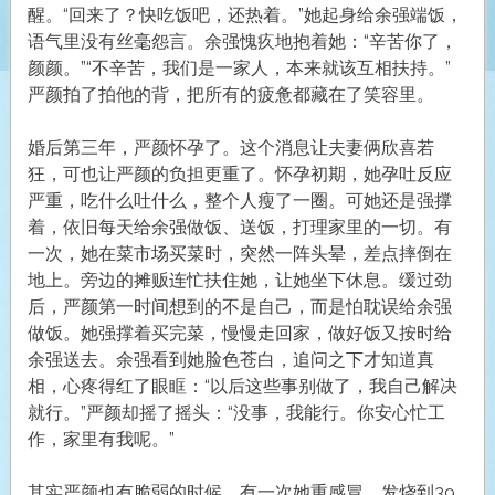
醒。“回来了？快吃饭吧，还热着。”她起身给余强端饭，
语气里没有丝毫怨言。余强愧疚地抱着她：“辛苦你了，
颜颜。”“不辛苦，我们是一家人，本来就该互相扶持。”
严颜拍了拍他的背，把所有的疲惫都藏在了笑容里。
婚后第三年，严颜怀孕了。这个消息让夫妻俩欣喜若
狂，可也让严颜的负担更重了。怀孕初期，她孕吐反应
严重，吃什么吐什么，整个人瘦了一圈。可她还是强撑
着，依旧每天给余强做饭、送饭，打理家里的一切。有
一次，她在菜市场买菜时，突然一阵头晕，差点摔倒在
地上。旁边的摊贩连忙扶住她，让她坐下休息。缓过劲
后，严颜第一时间想到的不是自己，而是怕耽误给余强
做饭。她强撑着买完菜，慢慢走回家，做好饭又按时给
余强送去。余强看到她脸色苍白，追问之下才知道真
相，心疼得红了眼眶：“以后这些事别做了，我自己解决
就行。”严颜却摇了摇头：“没事，我能行。你安心忙工
作，家里有我呢。”
其实严颜也有脆弱的时候。有一次她重感冒，发烧到39