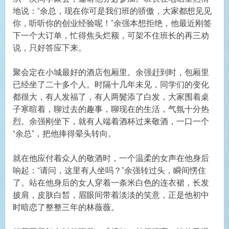
地说：“余总，现在你可是我们班的骄傲，大家都想见见
你，听听你的创业经验呢！”余强本想拒绝，他最近刚签
下一个大订单，忙得焦头烂额，可架不住班长的再三劝
说，只好答应下来。
聚会定在小城最好的酒店包厢里。余强赶到时，包厢里
已经坐了二十多个人。时隔十几年未见，同学们的变化
都很大，有人发福了，有人两鬓添了白发，大家围着桌
子寒暄着，聊过去的趣事，聊现在的生活，气氛十分热
烈。余强刚坐下，就有人端着酒杯过来敬酒，一口一个
“余总”，把他捧得晕头转向。
就在他应付着众人的敬酒时，一个温柔的女声在他身后
响起：“请问，这里有人坐吗？”余强转过头，瞬间愣住
了。站在他身后的女人穿着一条米白色的连衣裙，长发
披肩，皮肤白皙，眉眼间带着淡淡的笑意，正是他初中
时暗恋了整整三年的林薇薇。