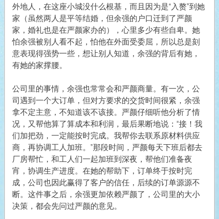
外地人，在这座小城没什么根基，而且因为是“入赘”到她
家（虽然两人是平等结婚，但余强的户口迁到了严颜
家，婚礼也是在严颜家办的），心里多少有些自卑。她
怕余强被别人看不起，怕他在外面受委屈，所以总是刻
意表现得强势一些，想让别人知道，余强的背后有她，
有她的家撑腰。
公司里的事情，余强也常常会和严颜商量。有一次，公
司遇到一个大订单，但对方要求的交货时间很紧，余强
拿不定主意，不知道该不该接。严颜仔细听他分析了情
况，又帮他算了算成本和利润，最后果断地说：“接！我
们加把劲，一定能按时完成。我帮你去联系原材料供应
商，再协调工人加班。”那段时间，严颜每天下班后都去
厂房帮忙，和工人们一起加班到深夜，帮他们准备夜
宵，协调生产进度。在她的帮助下，订单终于按时完
成，公司也因此赢得了客户的信任，后续的订单源源不
断。这件事之后，余强更加依赖严颜了，公司里的大小
决策，都会先问过严颜的意见。