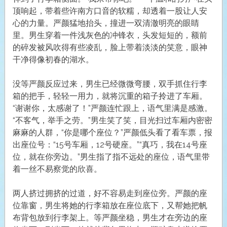
顶响起，带着些许南方口音的软糯，却透着一股让人安
心的力量。严颜猛地抬头，撞进一双清澈明亮的眼睛
里。男生穿着一件浅灰色的冲锋衣，头发短短的，额前
的碎发被风吹得有些凌乱，脸上带着淡淡的笑意，眼神
干净得像初春的湖水。
没等严颜反应过来，男生已经微微弯腰，双手抓住行李
箱的把手，轻轻一用力，就将沉重的箱子拎进了车厢。
“谢谢你，太感谢了！”严颜连忙跟上，语气里满是感激。
“不客气，举手之劳。”男生笑了笑，目光扫过车厢内密密
麻麻的人群，“你是哪个座位？”严颜低头看了看车票，报
出座位号：“15号车厢，12号硬座。”“真巧，我在14号座
位，就在你旁边。”男生指了指不远处的座位，语气里带
着一丝不易察觉的欣喜。
两人挤过拥挤的过道，好不容易走到座位旁。严颜的座
位靠窗，男生将她的行李箱放在座位底下，又帮她把帆
布背包放到行李架上。等严颜坐稳，男生才在旁边的座