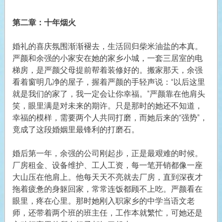
第二章：十年烟火
婚礼的喜庆氛围渐渐褪去，生活回归柴米油盐的本真。
严颜和余强的小家安在她的家乡小城，一套三居室的电
梯房，是严颜父母提前帮着装修好的。搬家那天，余强
看着窗明几净的屋子，握着严颜的手轻声说：“以后这里
就是我们的家了，我一定会让你幸福。”严颜靠在他肩头
笑，眼里满是对未来的期许。只是那时的她还不知道，
幸福的模样，需要两个人共同打磨，而她后来的“强势”，
竟成了这段婚姻里最锋利的打磨石。
婚后第一年，余强的公司刚起步，正是最艰难的时候。
厂房租金、设备维护、工人工资，每一笔开销都像一座
大山压在他肩上。他每天天不亮就去厂房，直到深夜才
拖着疲惫的身躯回家，常常连饭都顾不上吃。严颜看在
眼里，疼在心里。那时她刚入职家乡的中学当语文老
师，还带着两个班的班主任，工作本就繁忙，可她还是