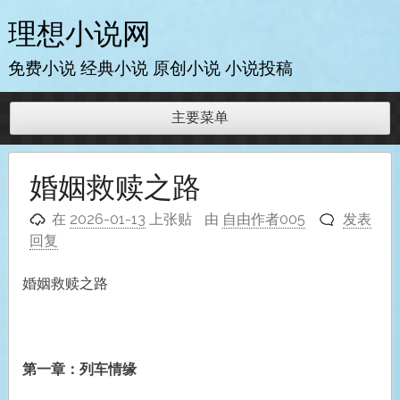
跳
理想小说网
至
内
免费小说 经典小说 原创小说 小说投稿
容
主要菜单
婚姻救赎之路
在
2026-01-13
上张贴
由
自由作者005
发表
回复
婚姻救赎之路
第一章：列车情缘