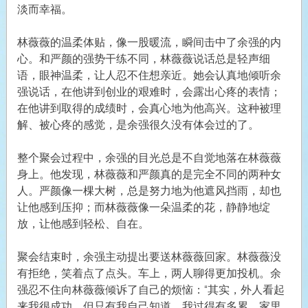
淡而幸福。
林薇薇的温柔体贴，像一股暖流，瞬间击中了余强的内
心。和严颜的强势干练不同，林薇薇说话总是轻声细
语，眼神温柔，让人忍不住想亲近。她会认真地倾听余
强说话，在他讲到创业的艰难时，会露出心疼的表情；
在他讲到取得的成绩时，会真心地为他高兴。这种被理
解、被心疼的感觉，是余强很久没有体会过的了。
整个聚会过程中，余强的目光总是不自觉地落在林薇薇
身上。他发现，林薇薇和严颜真的是完全不同的两种女
人。严颜像一棵大树，总是努力地为他遮风挡雨，却也
让他感到压抑；而林薇薇像一朵温柔的花，静静地绽
放，让他感到轻松、自在。
聚会结束时，余强主动提出要送林薇薇回家。林薇薇没
有拒绝，笑着点了点头。车上，两人聊得更加投机。余
强忍不住向林薇薇倾诉了自己的烦恼：“其实，外人看起
来我很成功，但只有我自己知道，我过得有多累。家里