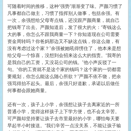
可随着时间的推移，这种“强势”渐渐变了味。严颜习惯了
凡事都自己做主，习惯了指挥别人做事，包括余强。有
一次，余强想给父母寄点钱，还没跟严颜商量，就自己
把钱寄了出去。严颜知道后，发了很大的火：“寄钱这么
大的事，你怎么不跟我商量一下？你知道现在公司需要
资金周转吗？你爸妈那边又不缺这点钱，你这么做，有
没有考虑过这个家？”余强被她吼得愣住了，他本来是想
给父母一个惊喜，没想到会招来这么大的指责。“我寄的
是我自己的工资，又没花公司的钱。”他小声反驳了一
句。“你的工资就不是这个家的钱吗？这个家的一切都需
要规划，你怎么能这么随心所欲？”严颜不依不饶，把余
强骂得抬不起头。最后，余强只好道歉，承诺以后做任
何事都会跟她商量。
还有一次，孩子上小学，余强想让孩子去离家近的一所
普通小学，觉得这样孩子上下学方便，也不会太辛苦。
可严颜却坚持要让孩子去市里最好的小学，哪怕每天要
早起半小时接送。“我们辛苦一点没关系，不能让孩子输