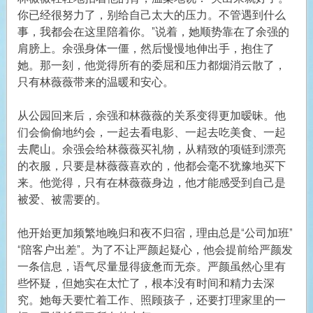
你已经很努力了，别给自己太大的压力。不管遇到什么
事，我都会在这里陪着你。”说着，她顺势靠在了余强的
肩膀上。余强身体一僵，然后慢慢地伸出手，抱住了
她。那一刻，他觉得所有的委屈和压力都烟消云散了，
只有林薇薇带来的温暖和安心。
从公园回来后，余强和林薇薇的关系变得更加暧昧。他
们会偷偷地约会，一起去看电影、一起去吃美食、一起
去爬山。余强会给林薇薇买礼物，从精致的项链到漂亮
的衣服，只要是林薇薇喜欢的，他都会毫不犹豫地买下
来。他觉得，只有在林薇薇身边，他才能感受到自己是
被爱、被需要的。
他开始更加频繁地晚归和夜不归宿，理由总是“公司加班”
“陪客户出差”。为了不让严颜起疑心，他会提前给严颜发
一条信息，语气尽量显得疲惫而无奈。严颜虽然心里有
些怀疑，但她实在太忙了，根本没有时间和精力去深
究。她每天要忙着工作、照顾孩子，还要打理家里的一