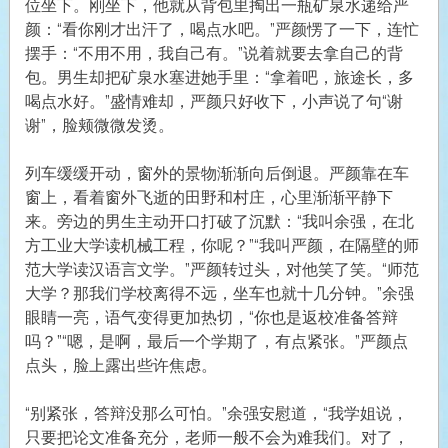
位坐下。刚坐下，他就从背包里掏出一瓶矿泉水递给严
颜：“看你刚才出汗了，喝点水吧。”严颜愣了一下，连忙
摆手：“不用不用，我自己有。”说着就要去拿自己的背
包。男生却把矿泉水塞进她手里：“拿着吧，旅途长，多
喝点水好。”盛情难却，严颜只好收下，小声说了句“谢
谢”，脸颊微微发烫。
列车缓缓开动，窗外的景物渐渐向后倒退。严颜靠在车
窗上，看着窗外飞逝的田野和村庄，心里渐渐平静下
来。旁边的男生主动开口打破了沉默：“我叫余强，在北
方工业大学读机械工程，你呢？”“我叫严颜，在隔壁的师
范大学读汉语言文学。”严颜转过头，对他笑了笑。“师范
大学？那我们学校离得不远，坐车也就十几分钟。”余强
眼睛一亮，语气变得更加热切，“你也是返校准备答辩
吗？”“嗯，是啊，最后一个学期了，有点紧张。”严颜点
点头，脸上露出些许焦虑。
“别紧张，答辩没那么可怕。”余强安慰道，“我学姐说，
只要把论文准备充分，老师一般不会为难我们。对了，