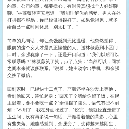
的事、公司的事，都要操心，有时候真想找个人好好聊
聊。”林薇薇轻声安慰道：“我能理解你的感受。男人在外
打拼都不容易，你已经做得很好了。如果觉得累，就多
给自己一点时间休息，别太拼了。”
简单的几句话，却让余强感到无比温暖。他突然觉得，
眼前的这个女人才是真正懂他的人。送林薇薇到小区门
口时，余强犹豫了一下，还是开口问道：“我们以后可以
常联系吗？”林薇薇笑了笑，点了点头：“当然可以，同学
之间本来就该多联系。”说着，她主动拿出手机，和余强
交换了微信。
回到家时，已经快十二点了。严颜还坐在沙发上等他，
看到他回来，连忙起身：“回来了？我给你留了饭，在锅
里温着，要不要吃一点？”余强摇了摇头，语气有些不耐
烦：“不用了，我在外面吃过了。”说完，他就径直走进了
卫生间，没有再多说一句话。严颜看着他的背影，心里
有些失落。她能感觉到，余强变了，变得越来越陌生，