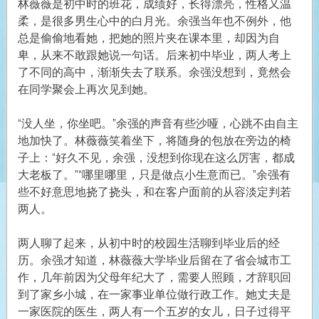
林薇薇是初中时的班花，成绩好，长得漂亮，性格又温
柔，是很多男生心中的白月光。余强当年也不例外，他
总是偷偷地看她，把她的照片夹在课本里，却因为自
卑，从来不敢跟她说一句话。后来初中毕业，两人考上
了不同的高中，渐渐失去了联系。余强没想到，竟然会
在同学聚会上再次见到她。
“没人坐，你坐吧。”余强的声音有些沙哑，心跳不由自主
地加快了。林薇薇笑着坐下，将随身的包放在旁边的椅
子上：“好久不见，余强，没想到你现在这么厉害，都成
大老板了。”“哪里哪里，只是做点小生意而已。”余强有
些不好意思地挠了挠头，和在客户面前的从容淡定判若
两人。
两人聊了起来，从初中时的校园生活聊到毕业后的经
历。余强才知道，林薇薇大学毕业后留在了省会城市工
作，几年前因为父母年纪大了，需要人照顾，才辞职回
到了家乡小城，在一家事业单位做行政工作。她丈夫是
一家医院的医生，两人有一个五岁的女儿，日子过得平