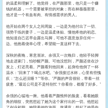
的温柔和理解了。他觉得，在严颜那里，他只是一个赚
钱的机器，一个需要被掌控的对象；而在林薇薇那里，
他才是一个有血有肉、有情感需求的男人。
他开始在两个女人之间周旋，一边是为他付出了一切、
强势干练的妻子，一边是温柔体贴、懂他疼他的初恋。
他知道自己迟早会露出马脚，可他不愿意放弃任何一
边。他抱着侥幸心理，希望能一直这样下去。
深秋的夜晚，寒意渐浓。余强又一次晚归，他轻手轻脚
地走进家门，怕吵醒严颜。可他没想到，严颜还坐在沙
发上，灯还亮着。严颜看到他回来，起身给他倒了一杯
温水：“回来了？喝点水吧。”余强接过水杯，心里有些愧
疚：“怎么还没睡？”“等你。”严颜的声音很轻，带着一丝
疲惫，“最近公司是不是特别忙？你看你，都瘦了好多。”
余强的心猛地一揪。他看着严颜憔悴的脸庞，看着她眼
角的细纹，突然想起了她为这个家付出的一切。他想起
了创业初期，她陪着他吃泡面、熬通宵；想起了他受伤